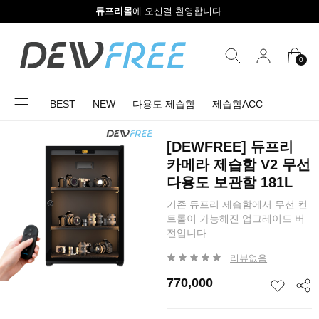
듀프리몰
에 오신걸 환영합니다.
0
BEST
NEW
다용도 제습함
제습함ACC
[DEWFREE] 듀프리
카메라 제습함 V2 무선
다용도 보관함 181L
기존 듀프리 제습함에서 무선 컨
트롤이 가능해진 업그레이드 버
전입니다.
리뷰없음
770,000